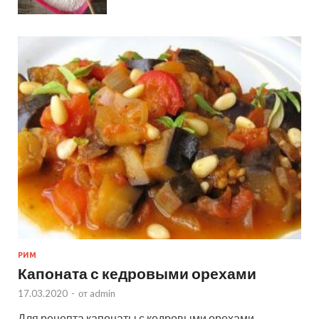
РИМ
Капоната с кедровыми орехами
17.03.2020
-
от
admin
Для рецепта капонаты с кедровыми орехами