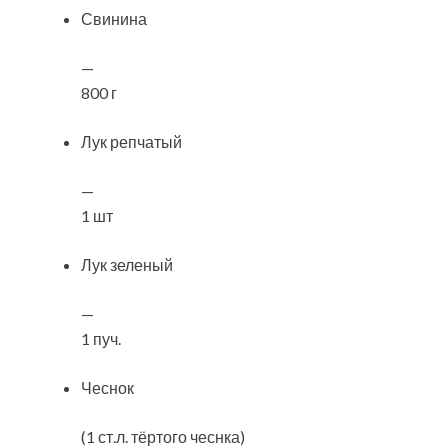
Свинина
—
800 г
Лук репчатый
—
1 шт
Лук зеленый
—
1 пуч.
Чеснок
(1 ст.л. тёртого чеснка)