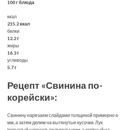
100 г блюда
ккал
215.2 ккал
белки
12.2 г
жиры
16.3 г
углеводы
5.7 г
Рецепт «Свинина по-
корейски»:
Свинину нарезаем слайдами толщиной примерно 6
мм, а затем делим на вытянутые кусочки. Лук
репчатый нарезать полукольцами, а зелёный на