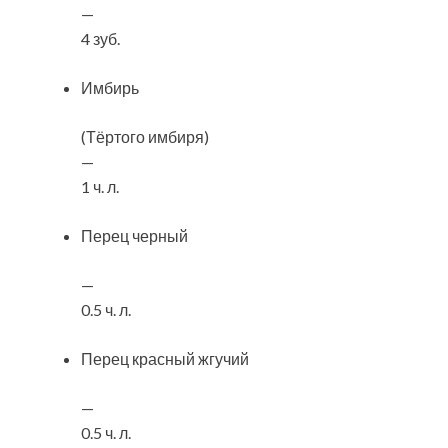
—
4 зуб.
Имбирь
(Тёртого имбиря)
—
1 ч. л.
Перец черный
—
0.5 ч. л.
Перец красный жгучий
—
0.5 ч. л.