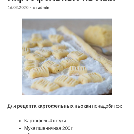
16.03.2020
-
от
admin
Для
рецепта картофельных ньокки
понадобится:
Картофель 4 штуки
Мука пшеничная 200 г