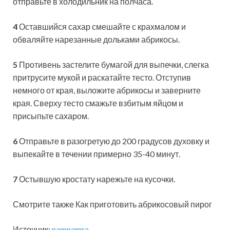
отправьте в холодильник на полчаса.
4
Оставшийся сахар смешайте с крахмалом и
обваляйте нарезанные дольками абрикосы.
5
Противень застелите бумагой для выпечки, слегка
притрусите мукой и раскатайте тесто. Отступив
немного от края, выложите абрикосы и заверните
края. Сверху тесто смажьте взбитым яйцом и
присыпьте сахаром.
6
Отправьте в разогретую до 200 градусов духовку и
выпекайте в течении примерно 35-40 минут.
7
Остывшую кростату нарежьте на кусочки.
Смотрите также Как приготовить абрикосовый пирог
Источник:
namnamra