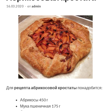
16.03.2020
-
от
admin
Для
рецепта абрикосовой кростаты
понадобится:
Абрикосы 450 г
Мука пшеничная 175 г