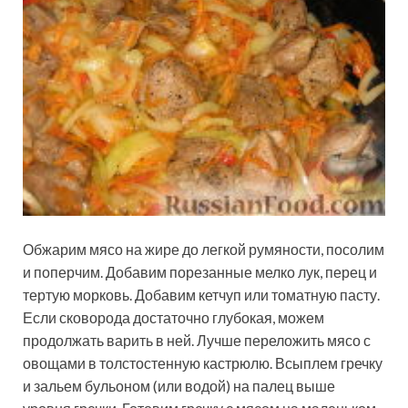
Обжарим мясо на жире до легкой румяности, посолим
и поперчим. Добавим порезанные мелко лук, перец и
тертую морковь. Добавим кетчуп или томатную пасту.
Если сковорода достаточно глубокая, можем
продолжать варить в ней. Лучше переложить мясо с
овощами в толстостенную кастрюлю. Всыплем гречку
и зальем бульоном (или водой) на палец выше