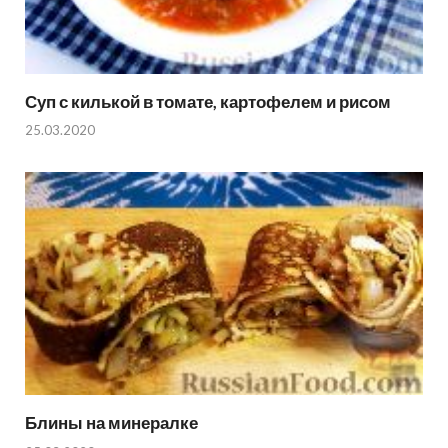
Суп с килькой в томате, картофелем и рисом
25.03.2020
Блины на минералке