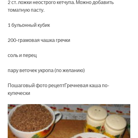
2 ст. ложки неострого кетчупа. Можно добавить
томатную пасту.
1 бульонный кубик
200-грамовая чашка гречки
соль и перец
пару веточек укропа (по желанию)
Пошаговый фото рецептГречневая каша по-
купечески