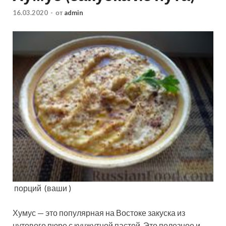
16.03.2020
-
от
admin
порций
(ваши )
Хумус — это популярная на Востоке закуска из
нутового пюре с кунжутной пастой. Это полезное и